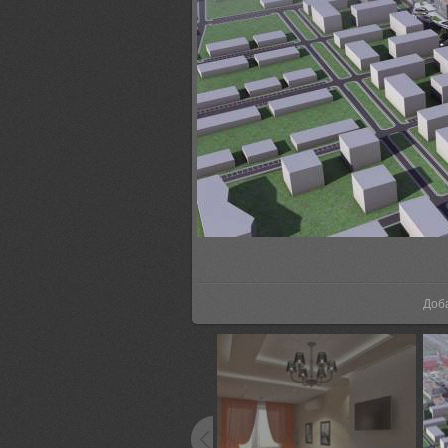
В р
Доб