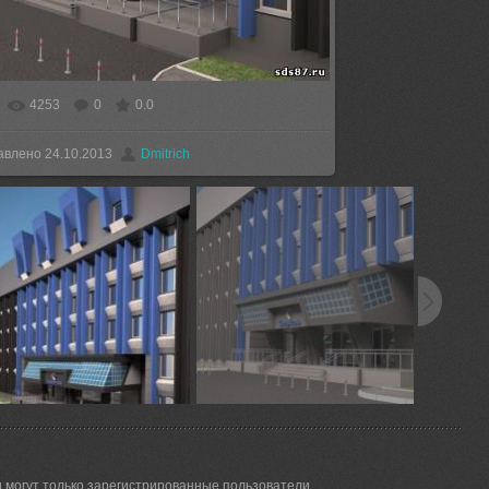
4253
0
0.0
реальном размере
560x800
/ 99.6Kb
авлено
24.10.2013
Dmitrich
 могут только зарегистрированные пользователи.