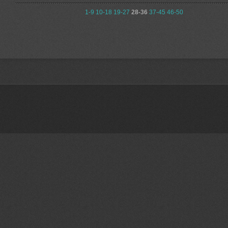
1-9
10-18
19-27
28-36
37-45
46-50