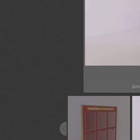
В р
Доб