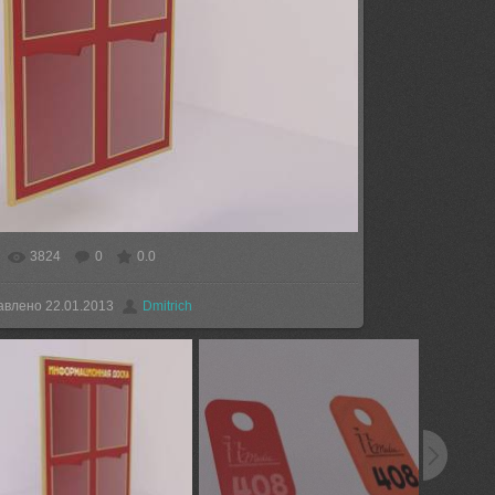
3824
0
0.0
еальном размере
1200x900
/ 82.1Kb
авлено
22.01.2013
Dmitrich