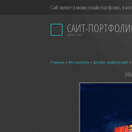
Сайт является моим онлайн портфолио, в кот
САЙТ-ПОРТФОЛИ
SDS87.RU
Главная
»
Фотоальбом
»
Дизайн графический
» 
Объ