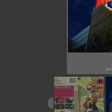
В р
Доб