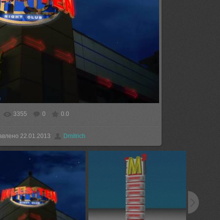
3355
0
0.0
еальном размере
1200x900
/ 673.9Kb
авлено
22.01.2013
Dmitrich