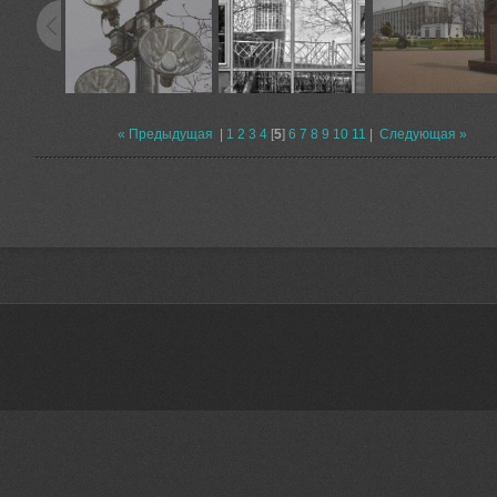
« Предыдущая
|
1
2
3
4
[
5
]
6
7
8
9
10
11
|
Следующая »