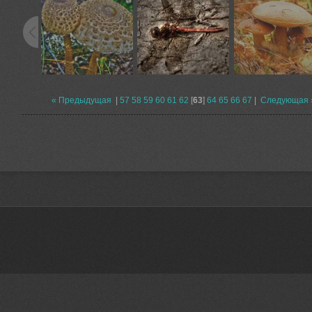
« Предыдущая
|
57
58
59
60
61
62
[
63
]
64
65
66
67
|
Следующая 