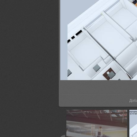
В р
Доб