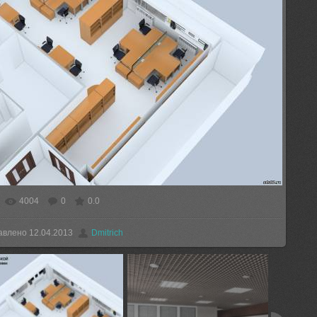
4004
0
0.0
еальном размере
1500x900
/ 91.2Kb
авлено
12.04.2013
Dmitrich