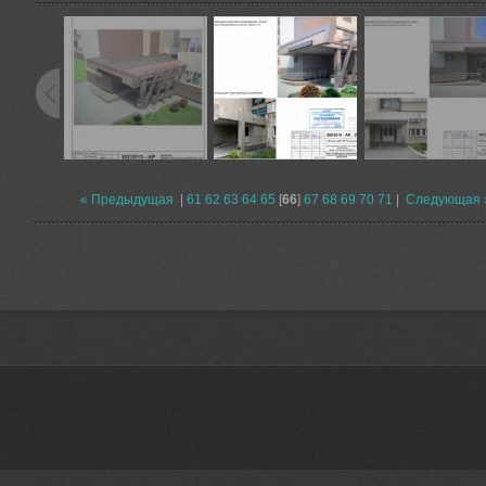
« Предыдущая
|
61
62
63
64
65
[
66
]
67
68
69
70
71
|
Следующая 